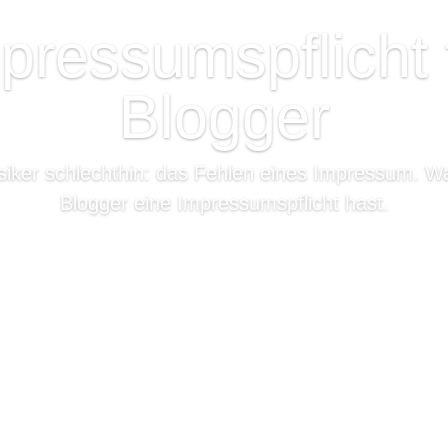
pressumspflicht 
Blogger
iker schlechthin: das Fehlen eines Impressum. W
Blogger eine Impressumspflicht hast.
weiterlesen