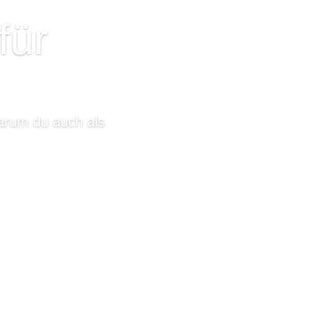
für
arum du auch als