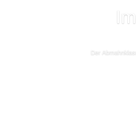
Im
Der Abmahnklass