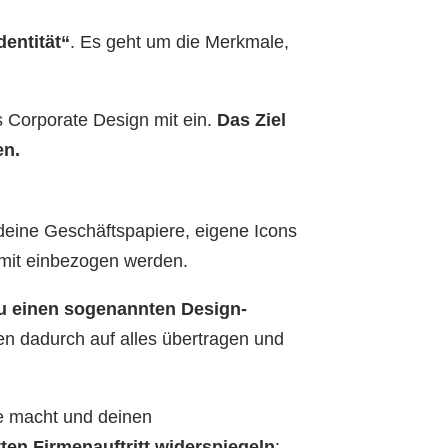
entität“
. Es geht um die Merkmale,
s Corporate Design mit ein.
Das Ziel
en.
 deine Geschäftspapiere, eigene Icons
 mit einbezogen werden.
u einen sogenannten Design-
nen dadurch auf alles übertragen und
ke macht und deinen
en Firmenauftritt widerspiegeln
: