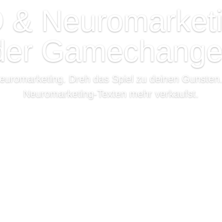
 & Neuromarketi
der Gamechange
uromarketing. Dreh das Spiel zu deinen Gunsten.
Neuromarketing-Texten mehr verkaufst.
weiterlesen