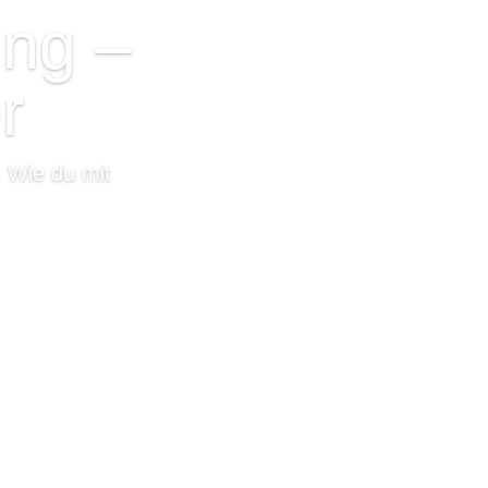
ng –
r
 Wie du mit